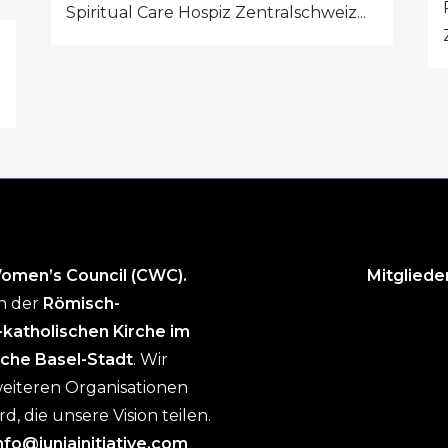
Spiritual Care Hospiz Zentralschweiz...
Women’s Council (CWC).
Mitgliede
n der
Römisch-
katholischen Kirche im
rche Basel-Stadt
. Wir
eiteren Organisationen
, die unsere Vision teilen.
nfo@juniainitiative.com