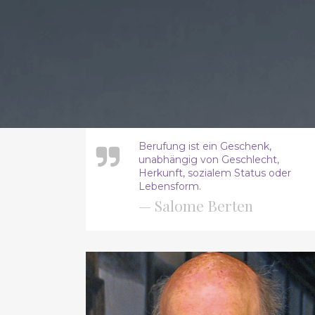
Berufung ist ein Geschenk,
unabhängig von Geschlecht,
Herkunft, sozialem Status oder
Lebensform.
— Salome Berten