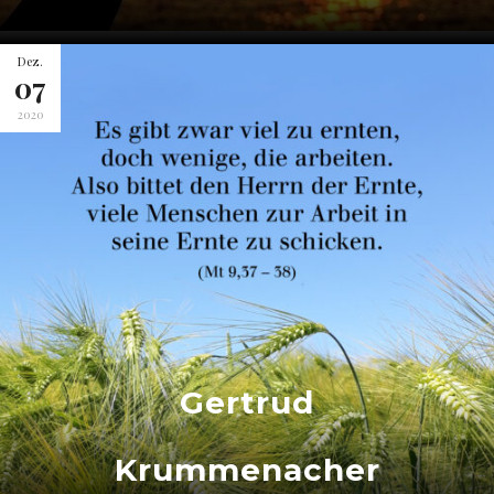
Dez.
07
2020
Gertrud
Krummenacher