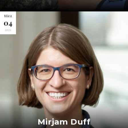
März
04
2022
Mirjam Duff