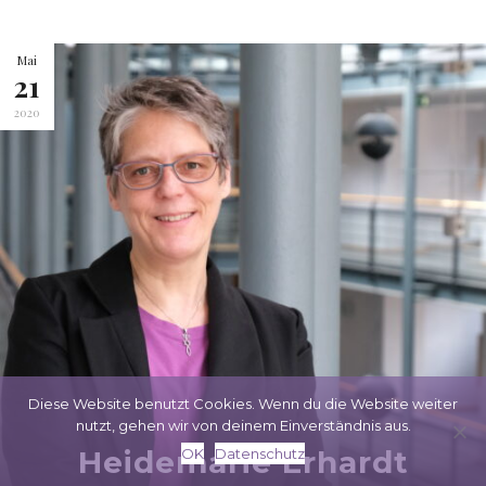
Mai
21
2020
Diese Website benutzt Cookies. Wenn du die Website weiter
nutzt, gehen wir von deinem Einverständnis aus.
Heidemarie Erhardt
OK
Datenschutz